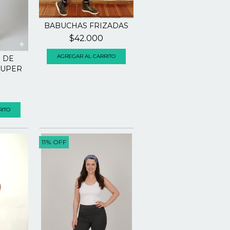
BABUCHAS FRIZADAS
$42.000
AGREGAR AL CARRITO
 DE
SUPER
RITO
11
%
OFF