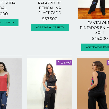
S SOFIA
PALAZZO DE
DAL
BENGALINA
ELASTIZADO
.000
$37.500
PANTALON
L CARRITO
PINTADOS EN 
AGREGAR AL CARRITO
SOFT
$45.000
AGREGAR AL CAR
NUEVO