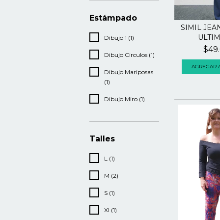
Estámpado
SIMIL JEA
ULTIM
Dibujo 1 (1)
$49
Dibujo Circulos (1)
Dibujo Mariposas
(1)
Dibujo Miro (1)
Talles
L (1)
M (2)
S (1)
Xl (1)