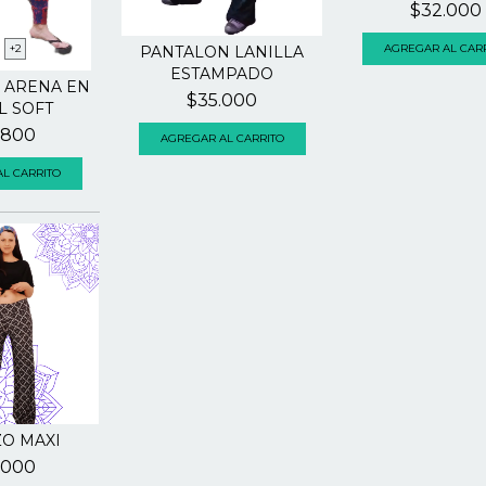
$32.000
+2
AGREGAR AL CAR
PANTALON LANILLA
ESTAMPADO
 ARENA EN
$35.000
 SOFT
.800
AGREGAR AL CARRITO
L CARRITO
O MAXI
.000