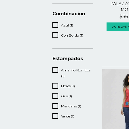
PALAZZO
MO
Combinacion
$36
Azul (1)
AGREGAR A
Con Bordo (1)
Estampados
Amarillo Rombos
(1)
Flores (1)
Gris (1)
Mandalas (1)
Verde (1)