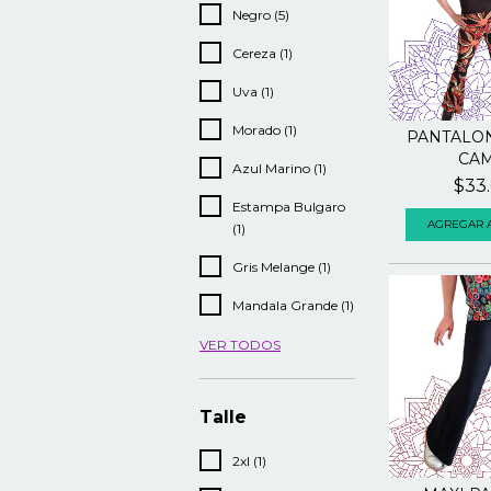
Negro (5)
Cereza (1)
Uva (1)
Morado (1)
PANTALO
CAM
Azul Marino (1)
$33
Estampa Bulgaro
AGREGAR A
(1)
Gris Melange (1)
Mandala Grande (1)
VER TODOS
Talle
2xl (1)