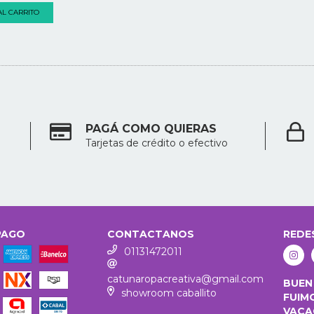
L CARRITO
PAGÁ COMO QUIERAS
Tarjetas de crédito o efectivo
PAGO
CONTACTANOS
REDE
01131472011
catunaropacreativa@gmail.com
BUEN
showroom caballito
FUIM
VACA