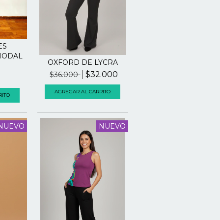
ES
MODAL
OXFORD DE LYCRA
$32.000
$36.000
AGREGAR AL CARRITO
RITO
NUEVO
NUEVO