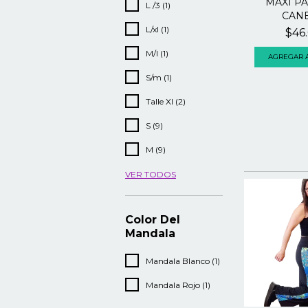
MAXI P
L /3 (1)
CAN
L/xl (1)
$46
M/l (1)
AGREGAR A
S/m (1)
Talle Xl (2)
S (9)
M (9)
VER TODOS
Color Del
Mandala
Mandala Blanco (1)
Mandala Rojo (1)