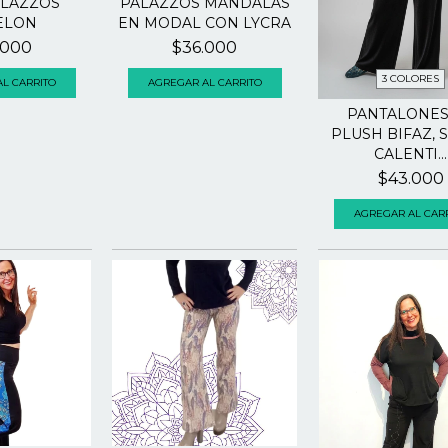
ALAZZOS
PALAZZOS MANDALAS
ELON
EN MODAL CON LYCRA
.000
$36.000
3 COLORES
L CARRITO
AGREGAR AL CARRITO
PANTALONES
PLUSH BIFAZ, 
CALENTI...
$43.000
AGREGAR AL CAR