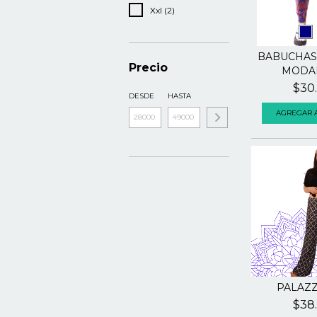
Xxl (2)
BABUCHAS
Precio
MODAL
$30
DESDE
HASTA
AGREGAR A
PALAZZ
$38