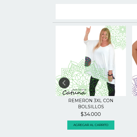
MERAS MALALA
REMERON 3XL CON
BOLSILLOS
$26.000
$34.000
GREGAR AL CARRITO