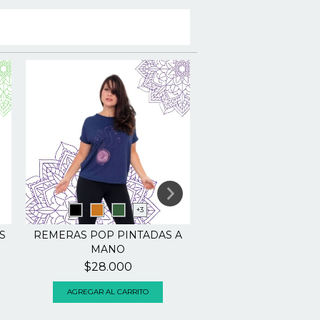
+3
S
REMERAS POP PINTADAS A
MUSCULOSAS COMB
MANO
TAMY
$28.000
$23.000
AGREGAR AL CARRITO
AGREGAR AL CARRI