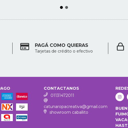
PAGÁ COMO QUIERAS
Tarjetas de crédito o efectivo
PAGO
CONTACTANOS
REDE
01131472011
catunaropacreativa@gmail.com
BUEN
showroom caballito
FUIM
VACA
HASTA