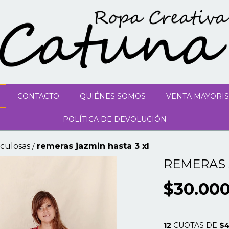
CONTACTO
QUIÉNES SOMOS
VENTA MAYORIS
POLÍTICA DE DEVOLUCIÓN
culosas
remeras jazmin hasta 3 xl
/
REMERAS 
$30.00
12
CUOTAS DE
$