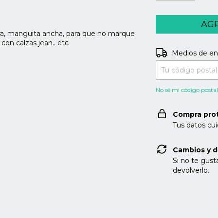
ra, manguita ancha, para que no marque
con calzas jean.. etc
Entregas para el C
Medios de en
No sé mi código posta
Compra pro
Tus datos cu
Cambios y d
Si no te gust
devolverlo.