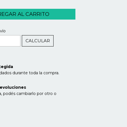
CAMBIAR CP
P:
vío
CALCULAR
l
tegida
idados durante toda la compra.
evoluciones
a, podés cambiarlo por otro o