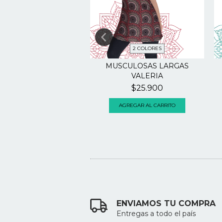
2 COLORES
MERON 3XL CON
MUSCULOSAS LARGAS
BOLSILLOS
VALERIA
$34.000
$25.900
AGREGAR AL CARRITO
ENVIAMOS TU COMPRA
Entregas a todo el país