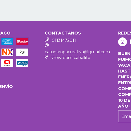
PAGO
CONTACTANOS
REDE
01131472011
catunaropacreativa@gmail.com
BUEN
showroom caballito
FUIM
VACA
HASTA
ENER
ENTR
ENVÍO
COMB
COMP
10 DE
AÑO!