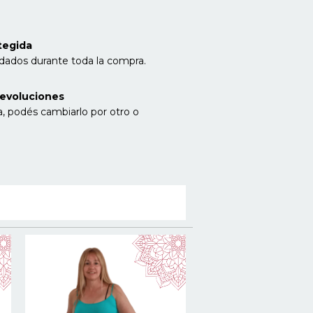
l
tegida
idados durante toda la compra.
evoluciones
a, podés cambiarlo por otro o
40
%
OFF