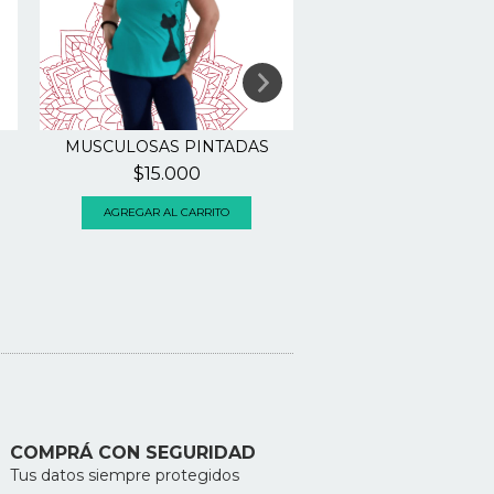
MUSCULOSAS PINTADAS
REMERA FER PINT
MANO
$15.000
$15.
$25.000
AGREGAR AL CARRI
COMPRÁ CON SEGURIDAD
Tus datos siempre protegidos