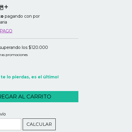
to
pagando con por
aria
 PAGO
superando los
$120.000
ras promociones
 te lo pierdas, es el último!
CAMBIAR CP
P:
vío
CALCULAR