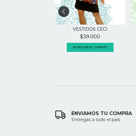
STIDOS MAR #3
VESTIDOS CECI
$38.000
$39.000
GREGAR AL CARRITO
AGREGAR AL CARRITO
ENVIAMOS TU COMPRA
Entregas a todo el país