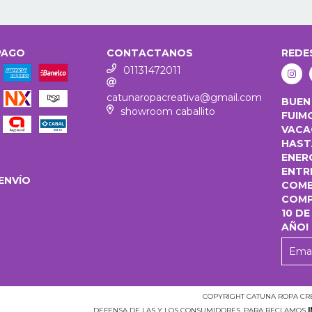
PAGO
CONTACTANOS
REDE
01131472011
catunaropacreativa@gmail.com
BUEN
showroom caballito
FUIM
VACA
HASTA
ENER
ENTR
ENVÍO
COMB
COMP
10 DE
AÑO!
COPYRIGHT CATUNA ROPA CRE
DEFENSA DE LAS Y LOS CONSUMIDORES. PARA RECLAMOS