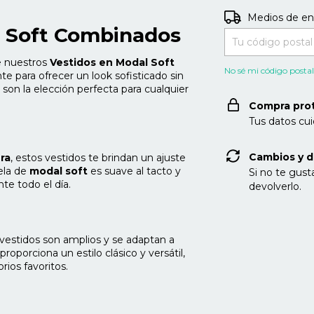
Entregas para el C
Medios de en
l Soft Combinados
e nuestros
Vestidos en Modal Soft
No sé mi código posta
e para ofrecer un look sofisticado sin
 son la elección perfecta para cualquier
Compra pro
Tus datos cu
Cambios y d
ra
, estos vestidos te brindan un ajuste
tela de
modal soft
es suave al tacto y
Si no te gust
nte todo el día.
devolverlo.
 vestidos son amplios y se adaptan a
 proporciona un estilo clásico y versátil,
ios favoritos.