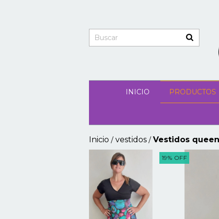
INICIO
PRODUCTOS
Inicio
vestidos
Vestidos quee
/
/
19
%
OFF