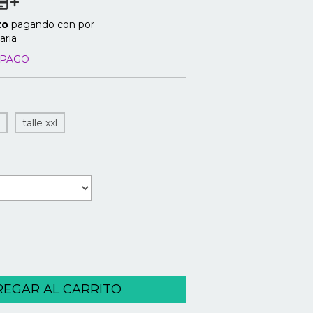
to
pagando con por
aria
 PAGO
l
talle xxl