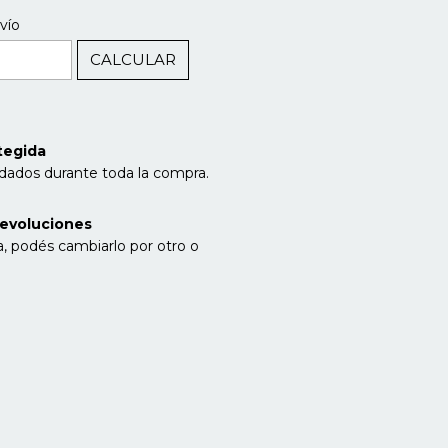
CAMBIAR CP
P:
vío
CALCULAR
l
tegida
idados durante toda la compra.
evoluciones
a, podés cambiarlo por otro o